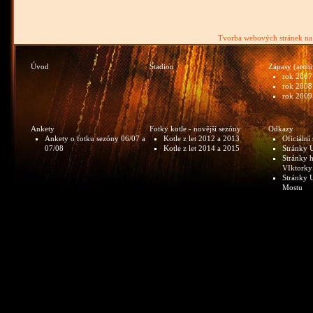
Tvorba webových stránek n
Úvod
Stadion
Zápasy (archi
rok 2007
rok 2008
rok 2009
Ankety
Fotky kotle - novější sezóny
Odkazy
Ankety o fotku sezóny 06/07 a
Kotle z let 2012 a 2013
Oficiální
07/08
Kotle z let 2014 a 2015
Stránky U
Stránky 
VIktorky
Stránky 
Mostu