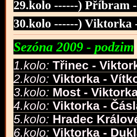
29.kolo ------) Příbram 
30.kolo ------) Viktorka 
Sezóna 2009 - podzim
1.kolo:
Třinec - Viktor
2.kolo:
Viktorka - Vítk
3.kolo:
Most - Viktork
4.kolo:
Viktorka - Čás
5.kolo:
Hradec Králové
6.kolo:
Viktorka - Duk