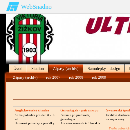
WebSnadno
Úvod
Stadion
Zápasy (archiv)
Samolepky - design
Zápasy (archiv)
rok 2007
rok 2008
rok 2009
Anglicko-česká čítanka
Genealog.sk - pátranie po
Swarovski šper
Kniha pohádek pro děti 8 -16
Pátranie po predkoch,
kvalitné striebor
let
genealógia
za super ceny
Humorné pohádky a povídky
Ancestor research in Slovakia
Tvorba webových 